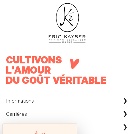
CULTIVONS
L'AMOUR
DU GOÛT VÉRITABLE
Informations
Carrières
Maison Kayser France
Nous contacter
ecommerce@maison-kayser.com
Nous rejoindre