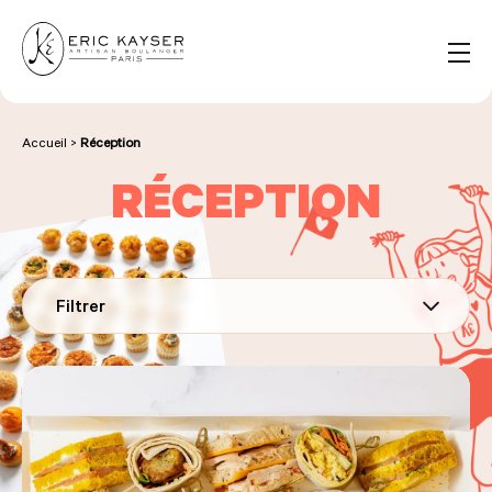
Panneau de gestion des cookies
FR
Rechercher :
Accueil
>
Réception
RÉCEPTION
NOS PRODUITS
NOS BOULANGERIES
Filtrer
LA MAISON D'ÉRIC KAYSER
ÉVÈNEMENTS & ENTREPRISES