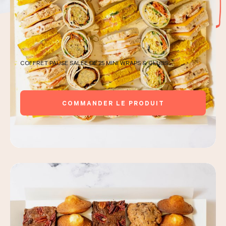
LES COURS D'ÉRIC KAYSER
COFFRET PAUSE SALÉE DE 25 MINI WRAPS & CLUBS
NOUS REJOINDRE
COMMANDER LE PRODUIT
ACTUALITÉS
NOUS CONTACTER
Demander un devis
Nous trouver
Commander