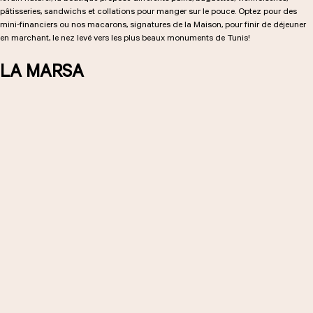
pâtisseries, sandwichs et collations pour manger sur le pouce. Optez pour des
mini-financiers ou nos macarons, signatures de la Maison, pour finir de déjeuner
en marchant, le nez levé vers les plus beaux monuments de Tunis!
LES COURS D'ÉRIC KAYSER
LA MARSA
NOUS REJOINDRE
ACTUALITÉS
NOUS CONTACTER
Demander un devis
Nous trouver
Commander