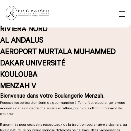
Panneau de gestion des cookies
MAISON KAYSER MAURITANIE
RIVIERA GOLF
FR
RIVIERA NORD
Rechercher :
AL ANDALUS
AEROPORT MURTALA MUHAMMED
NOS PRODUITS
DAKAR UNIVERSITÉ
KOULOUBA
NOS BOULANGERIES
MENZAH V
Bienvenue dans votre Boulangerie Menzah.
Poussez les portes d’un écrin de gourmandise à Tunis. Notre boulangerie vous
LA MAISON D'ÉRIC KAYSER
accueille dans un cadre chaleureux et raffiné, pour vous offrir un moment de
douceur.
Renommée pour ses pains respectueux de la tradition boulangère artisanale, au
ÉVÈNEMENTS & ENTREPRISES
levain naturel, la boutique propose différents pains, baguettes, viennoiseries,