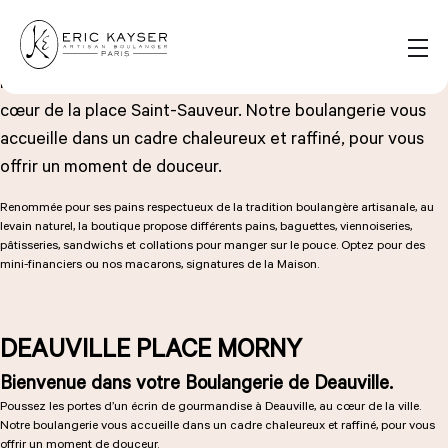
Panneau de gestion des cookies
CAEN SAINT SAUVEUR
Bienvenue dans votre Boulangerie de Caen.
FR
Poussez les portes d’un écrin de gourmandise à Caen, au
Rechercher :
cœur de la place Saint-Sauveur. Notre boulangerie vous
accueille dans un cadre chaleureux et raffiné, pour vous
offrir un moment de douceur.
NOS PRODUITS
Renommée pour ses pains respectueux de la tradition boulangère artisanale, au
levain naturel, la boutique propose différents pains, baguettes, viennoiseries,
pâtisseries, sandwichs et collations pour manger sur le pouce. Optez pour des
mini-financiers ou nos macarons, signatures de la Maison.
NOS BOULANGERIES
DEAUVILLE PLACE MORNY
LA MAISON D'ÉRIC KAYSER
Bienvenue dans votre Boulangerie de Deauville.
Poussez les portes d’un écrin de gourmandise à Deauville, au cœur de la ville.
Notre
boulangerie
vous accueille dans un cadre chaleureux et raffiné, pour vous
ÉVÈNEMENTS & ENTREPRISES
offrir un moment de douceur.