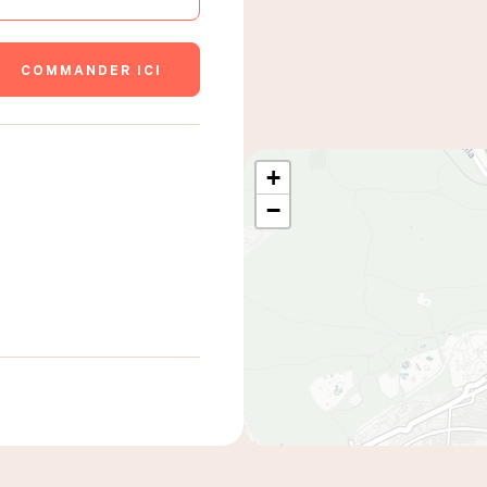
COMMANDER ICI
+
−