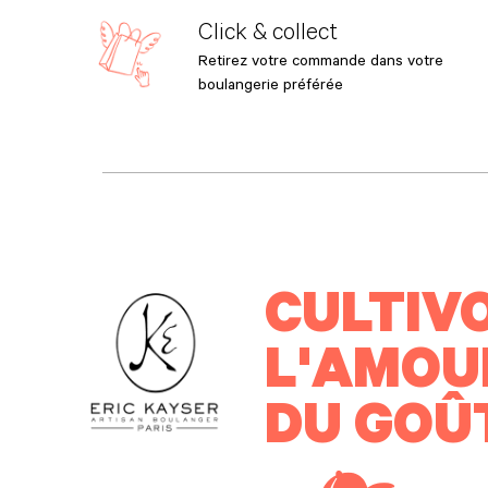
Click & collect
Retirez votre commande dans votre
boulangerie préférée
CULTIV
L'AMOU
DU GOÛ