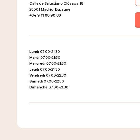
Calle de Salustiano Olózaga 18
28001
Madrid, Espagne
+34 9 11 08 90 60
Lundi
07:00-21:30
Mardi
07:00-21:30
Mercredi
07:00-21:30
Jeudi
07:00-21:30
Vendredi
07:00-22:30
Samedi
07:00-22:30
Dimanche
07:00-21:30