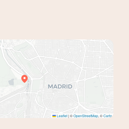
Leaflet
|
©
OpenStreetMap
, ©
Carto