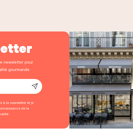
etter
re newsletter pour
ualité gourmande.
 à la newsletter et je
connaissance de la
ialité