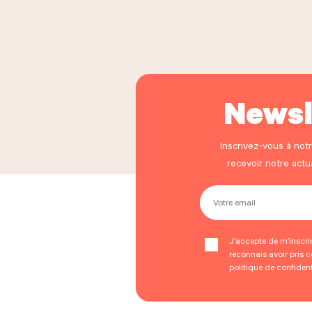
Newsl
Inscrivez-vous à not
recevoir notre act
Votre email
J’accepte de m’inscrire
reconnais avoir pris 
politique de confident