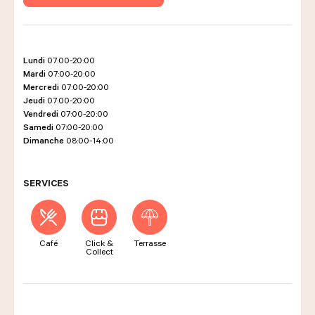
LES COURS D'ÉRIC KAYSER
Lundi
07:00-20:00
Mardi
07:00-20:00
Mercredi
07:00-20:00
Jeudi
07:00-20:00
NOUS REJOINDRE
Vendredi
07:00-20:00
Samedi
07:00-20:00
Dimanche
08:00-14:00
ACTUALITÉS
SERVICES
NOUS CONTACTER
Café
Click &
Terrasse
Collect
Demander un devis
Nous trouver
Commander