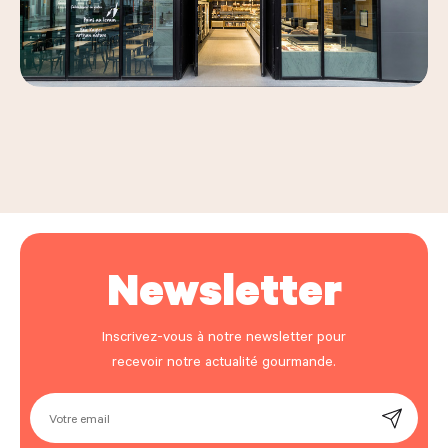
Leaflet
|
©
OpenStreetMap
, ©
Carto
+
−
Newsletter
Inscrivez-vous à notre newsletter pour
recevoir notre actualité gourmande.
Votre email