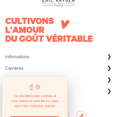
CULTIVONS
L'AMOUR
DU GOÛT VÉRITABLE
Informations
Carrières
Maison Kayser France
Nous contacter
ecommerce@maison-kayser.com
Nous rejoindre
Professionnels
Evènement & Réception / Fournisseur
Ce site utilise des cookies et
vous donne le contrôle sur ceux
Service client
Suivez nous
Entreprises
que vous souhaitez activer
Questions Fréquentes
Hôtels & Restaurants