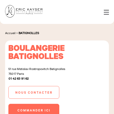
Panneau de gestion des cookies
FR
Rechercher :
Accueil
>
BATIGNOLLES
BOULANGERIE
NOS PRODUITS
BATIGNOLLES
51 rue Mstislav Rostropovitch Batignolles
NOS BOULANGERIES
75017
Paris
01 42 63 91 62
LA MAISON D'ÉRIC KAYSER
NOUS CONTACTER
COMMANDER ICI
ÉVÈNEMENTS & ENTREPRISES