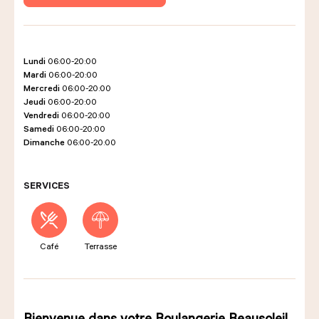
LES COURS D'ÉRIC KAYSER
Lundi
06:00-20:00
Mardi
06:00-20:00
Mercredi
06:00-20:00
Jeudi
06:00-20:00
NOUS REJOINDRE
Vendredi
06:00-20:00
Samedi
06:00-20:00
Dimanche
06:00-20:00
ACTUALITÉS
SERVICES
NOUS CONTACTER
Café
Terrasse
Demander un devis
Nous trouver
Commander
Bienvenue dans votre Boulangerie Beausoleil.