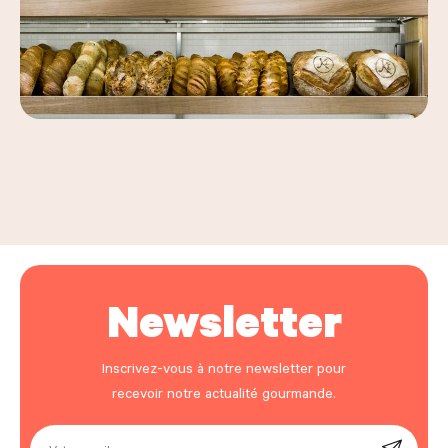
Leaflet
|
©
OpenStreetMap
, ©
Carto
+
−
Newsletter
Inscrivez-vous à notre newsletter pour
recevoir notre actualité gourmande.