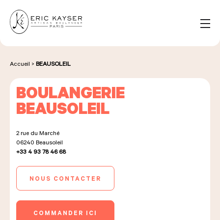
Panneau de gestion des cookies
FR
Rechercher :
Accueil
>
BEAUSOLEIL
BOULANGERIE
NOS PRODUITS
BEAUSOLEIL
2 rue du Marché
NOS BOULANGERIES
06240
Beausoleil
+33 4 93 78 46 68
LA MAISON D'ÉRIC KAYSER
NOUS CONTACTER
COMMANDER ICI
ÉVÈNEMENTS & ENTREPRISES