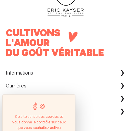
CULTIVONS
L'AMOUR
DU GOÛT VÉRITABLE
Informations
Carrières
Maison Kayser France
Nous contacter
ecommerce@maison-kayser.com
Nous rejoindre
Professionnels
Evènement & Réception / Fournisseur
Ce site utilise des cookies et
vous donne le contrôle sur ceux
Service client
Suivez nous
Entreprises
que vous souhaitez activer