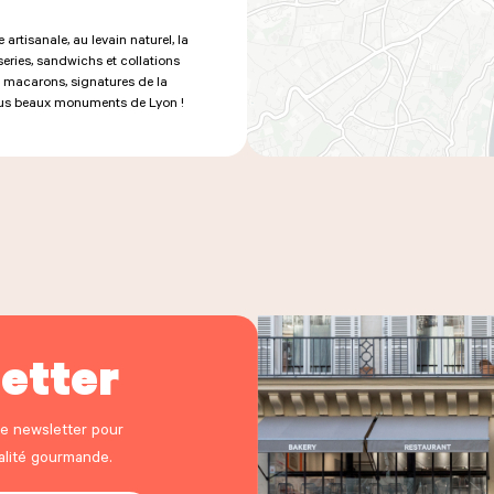
rtisanale, au levain naturel, la
series, sandwichs et collations
s macarons, signatures de la
 plus beaux monuments de Lyon !
etter
re newsletter pour
ualité gourmande.