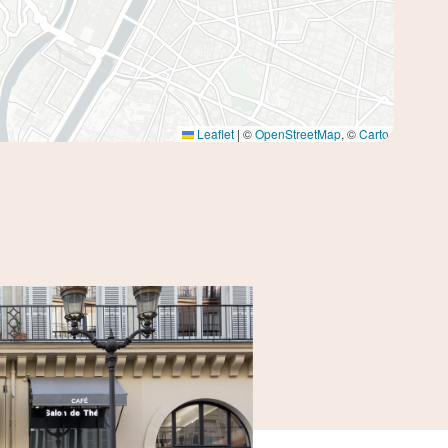
Leaflet
|
©
OpenStreetMap
, ©
Carto