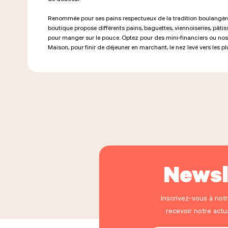
Renommée pour ses pains respectueux de la tradition boulangère a
boutique propose différents pains, baguettes, viennoiseries, pâtis
pour manger sur le pouce. Optez pour des mini-financiers ou no
Maison, pour finir de déjeuner en marchant, le nez levé vers les
Newsl
Inscrivez-vous à not
recevoir notre act