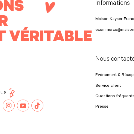
ONS
Informations
R
Maison Kayser Fran
T VÉRITABLE
ecommerce@maison
Nous contact
Evènement & Récept
Service client
ous
Questions fréquent
Presse