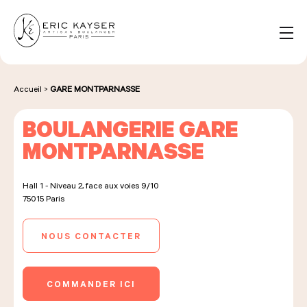
Panneau de gestion des cookies
FR
Rechercher :
Accueil
>
GARE MONTPARNASSE
BOULANGERIE GARE
NOS PRODUITS
MONTPARNASSE
Hall 1 - Niveau 2, face aux voies 9/10
NOS BOULANGERIES
75015
Paris
NOUS CONTACTER
LA MAISON D'ÉRIC KAYSER
COMMANDER ICI
ÉVÈNEMENTS & ENTREPRISES