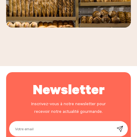
Leaflet
|
©
OpenStreetMap
, ©
Carto
+
−
Newsletter
Inscrivez-vous à notre newsletter pour
recevoir notre actualité gourmande.
Votre email