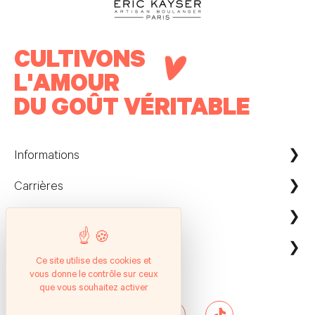
CULTIVONS
L'AMOUR
DU GOÛT VÉRITABLE
Informations
Carrières
Maison Kayser France
Nous contacter
ecommerce@maison-kayser.com
Nous rejoindre
Professionnels
Evènement & Réception / Fournisseur
Ce site utilise des cookies et
vous donne le contrôle sur ceux
Service client
Suivez nous
Entreprises
que vous souhaitez activer
Questions Fréquentes
Hôtels & Restaurants