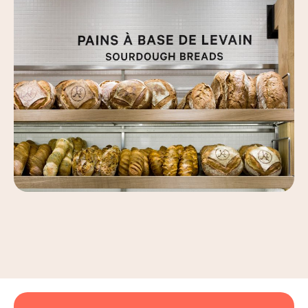
Leaflet
|
©
OpenStreetMap
, ©
Carto
+
−