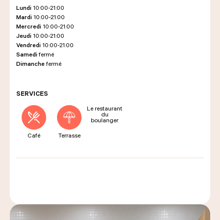
Lundi
10:00-21:00
Mardi
10:00-21:00
Mercredi
10:00-21:00
LES COURS D'ÉRIC KAYSER
Jeudi
10:00-21:00
Vendredi
10:00-21:00
Samedi
fermé
Dimanche
fermé
NOUS REJOINDRE
SERVICES
Le restaurant
ACTUALITÉS
du
boulanger
Café
Terrasse
NOUS CONTACTER
Demander un devis
Nous trouver
Commander