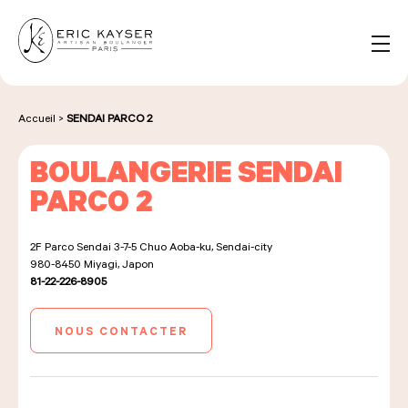
Panneau de gestion des cookies
FR
Rechercher :
Accueil
>
SENDAI PARCO 2
BOULANGERIE SENDAI
NOS PRODUITS
PARCO 2
2F Parco Sendai 3-7-5 Chuo Aoba-ku, Sendai-city
NOS BOULANGERIES
980-8450
Miyagi, Japon
81-22-226-8905
LA MAISON D'ÉRIC KAYSER
NOUS CONTACTER
ÉVÈNEMENTS & ENTREPRISES