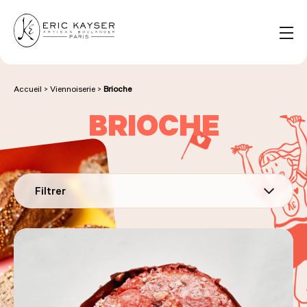
Panneau de gestion des cookies
FR
Rechercher :
Accueil
>
Viennoiserie
>
Brioche
BRIOCHE
NOS PRODUITS
NOS BOULANGERIES
Filtrer
LA MAISON D'ÉRIC KAYSER
ÉVÈNEMENTS & ENTREPRISES