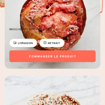
LES COURS D'ÉRIC KAYSER
BRIOCHE AUX PRALINES ROSES
NOUS REJOINDRE
LIVRAISON
RETRAIT
ACTUALITÉS
COMMANDER LE PRODUIT
NOUS CONTACTER
Demander un devis
Nous trouver
Commander