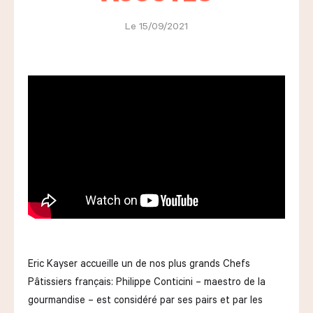
Le 15/09/2021
LES COURS D'ÉRIC KAYSER
NOUS REJOINDRE
ACTUALITÉS
NOUS CONTACTER
Eric Kayser accueille un de nos plus grands Chefs
Demander un devis
Pâtissiers français: Philippe Conticini – maestro de la
Nous trouver
Commander
gourmandise – est considéré par ses pairs et par les