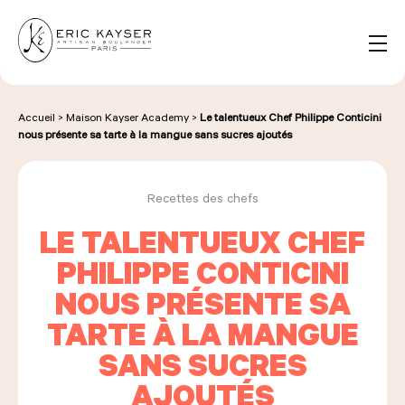
Panneau de gestion des cookies
FR
Rechercher :
Accueil
>
Maison Kayser Academy
>
Le talentueux Chef Philippe Conticini
nous présente sa tarte à la mangue sans sucres ajoutés
NOS PRODUITS
Recettes des chefs
LE TALENTUEUX CHEF
NOS BOULANGERIES
PHILIPPE CONTICINI
NOUS PRÉSENTE SA
LA MAISON D'ÉRIC KAYSER
TARTE À LA MANGUE
SANS SUCRES
AJOUTÉS
ÉVÈNEMENTS & ENTREPRISES