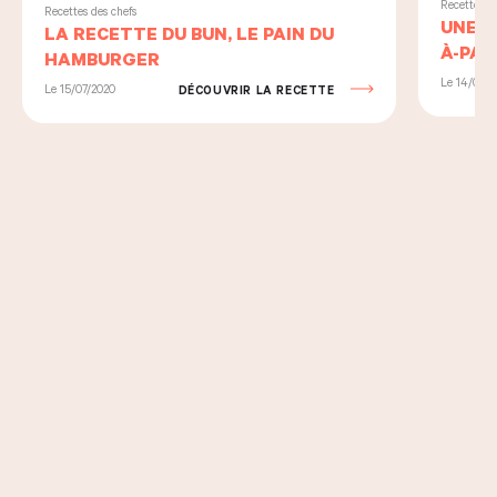
Recettes de
Recettes des chefs
UNE L
LA RECETTE DU BUN, LE PAIN DU
À-PAS
HAMBURGER
OURÉA
Le 14/02/2
Le 15/07/2020
DÉCOUVRIR LA RECETTE
KAYS