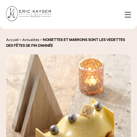
Panneau de gestion des cookies
FR
Rechercher :
Accueil
>
Actualités
>
NOISETTES ET MARRONS SONT LES VEDETTES
DES FÊTES DE FIN D’ANNÉE
NOS PRODUITS
NOS BOULANGERIES
LA MAISON D'ÉRIC KAYSER
ÉVÈNEMENTS & ENTREPRISES