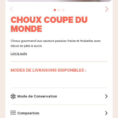
CHOUX COUPE DU
LES COURS D'ÉRIC KAYSER
MONDE
NOUS REJOINDRE
Choux gourmand aux saveurs passion, fraise et rhubarbe, avec
décor en pâte à sucre.
Lire la suite
ACTUALITÉS
MODES DE LIVRAISONS DISPONIBLES :
NOUS CONTACTER
Mode de Conservation
Demander un devis
Nous trouver
Commander
Composition