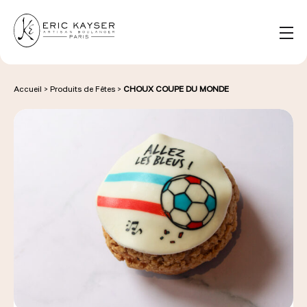
Panneau de gestion des cookies
FR
Rechercher :
Accueil
>
Produits de Fêtes
>
CHOUX COUPE DU MONDE
NOS PRODUITS
NOS BOULANGERIES
LA MAISON D'ÉRIC KAYSER
ÉVÈNEMENTS & ENTREPRISES