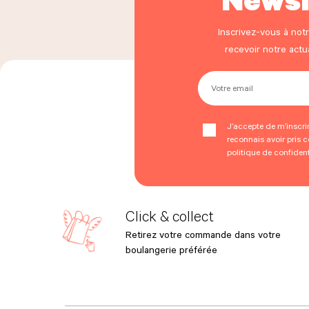
Inscrivez-vous à not
recevoir notre act
Votre email
J’accepte de m’inscrire
reconnais avoir pris 
politique de confident
Click & collect
Retirez votre commande dans votre
boulangerie préférée