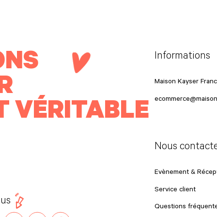
ONS
Informations
R
Maison Kayser Fran
T VÉRITABLE
ecommerce@maison
Nous contact
Evènement & Récept
Service client
ous
Questions fréquent