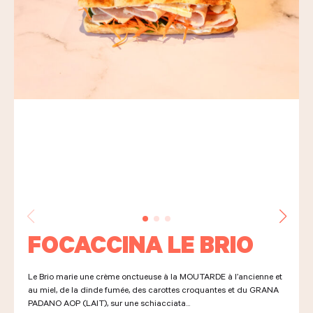
LES COURS D'ÉRIC KAYSER
NOUS REJOINDRE
ACTUALITÉS
NOUS CONTACTER
FOCACCINA LE BRIO
Demander un devis
Le Brio marie une crème onctueuse à la MOUTARDE à l’ancienne et
Nous trouver
au miel, de la dinde fumée, des carottes croquantes et du GRANA
Commander
PADANO AOP (LAIT), sur une schiacciata...