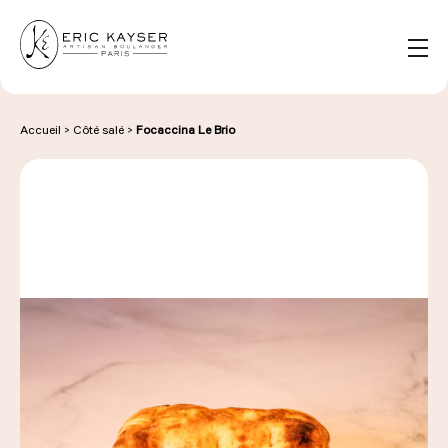
Panneau de gestion des cookies
FR
Rechercher :
Accueil
>
Côté salé
>
Focaccina Le Brio
NOS PRODUITS
NOS BOULANGERIES
LA MAISON D'ÉRIC KAYSER
ÉVÈNEMENTS & ENTREPRISES