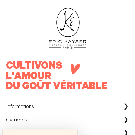
CULTIVONS
L'AMOUR
DU GOÛT VÉRITABLE
Informations
Carrières
Maison Kayser France
Nous contacter
ecommerce@maison-kayser.com