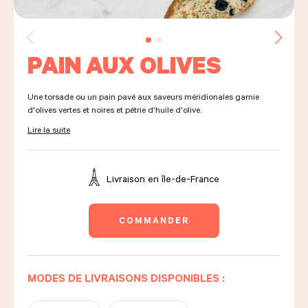
LES COURS D'ÉRIC KAYSER
PAIN AUX OLIVES
Une torsade ou un pain pavé aux saveurs méridionales garnie
NOUS REJOINDRE
d'olives vertes et noires et pétrie d'huile d'olive.
Lire la suite
ACTUALITÉS
Livraison en
île-de-France
NOUS CONTACTER
COMMANDER
Demander un devis
MODES DE LIVRAISONS DISPONIBLES :
Nous trouver
Commander