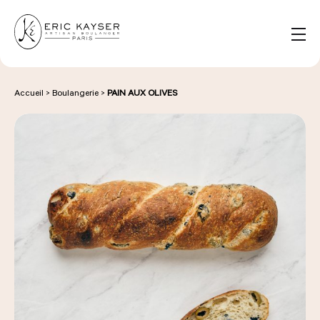
Panneau de gestion des cookies
FR
Rechercher :
Accueil
>
Boulangerie
>
PAIN AUX OLIVES
NOS PRODUITS
NOS BOULANGERIES
LA MAISON D'ÉRIC KAYSER
ÉVÈNEMENTS & ENTREPRISES