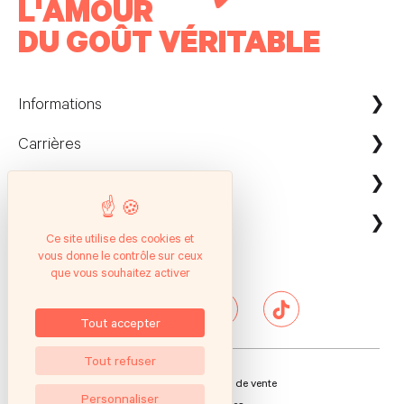
L'AMOUR
DU GOÛT VÉRITABLE
Informations
Carrières
Maison Kayser France
Nous contacter
ecommerce@maison-kayser.com
Nous rejoindre
Professionnels
Evènement & Réception / Fournisseur
Ce site utilise des cookies et
vous donne le contrôle sur ceux
Service client
Suivez nous
Entreprises
que vous souhaitez activer
Questions Fréquentes
Hôtels & Restaurants
Presse
Tout accepter
Tout refuser
Conditions générales de vente
Personnaliser