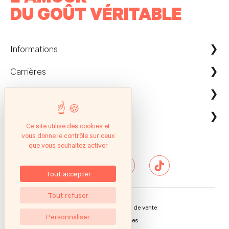
DU GOÛT VÉRITABLE
Informations
Carrières
Maison Kayser France
Nous contacter
ecommerce@maison-kayser.com
Nous rejoindre
Professionnels
Evènement & Réception / Fournisseur
Ce site utilise des cookies et
vous donne le contrôle sur ceux
Service client
Suivez nous
Entreprises
que vous souhaitez activer
Questions Fréquentes
Hôtels & Restaurants
Presse
Tout accepter
Tout refuser
Conditions générales de vente
Personnaliser
Mentions légales