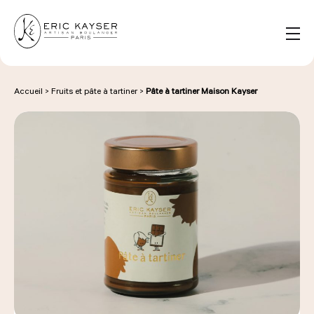
Panneau de gestion des cookies
FR
Rechercher :
Accueil
>
Fruits et pâte à tartiner
>
Pâte à tartiner Maison Kayser
NOS PRODUITS
NOS BOULANGERIES
LA MAISON D'ÉRIC KAYSER
ÉVÈNEMENTS & ENTREPRISES