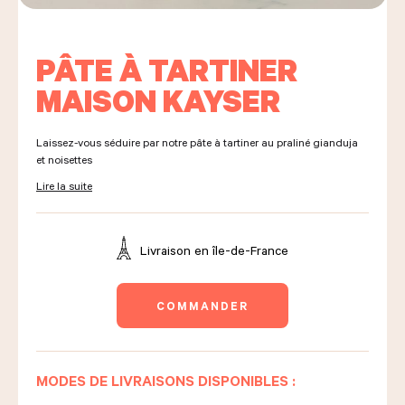
PÂTE À TARTINER
LES COURS D'ÉRIC KAYSER
MAISON KAYSER
NOUS REJOINDRE
Laissez-vous séduire par notre pâte à tartiner au praliné gianduja
et noisettes
Lire la suite
ACTUALITÉS
Livraison en
île-de-France
NOUS CONTACTER
COMMANDER
Demander un devis
Nous trouver
MODES DE LIVRAISONS DISPONIBLES :
Commander