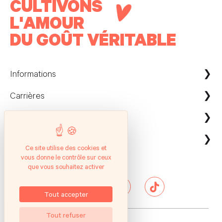
CULTIVONS
L'AMOUR
DU GOÛT VÉRITABLE
Informations
Carrières
Maison Kayser France
Nous contacter
ecommerce@maison-kayser.com
Nous rejoindre
Professionnels
Evènement & Réception / Fournisseur
Ce site utilise des cookies et
vous donne le contrôle sur ceux
Service client
Suivez nous
Entreprises
que vous souhaitez activer
Questions Fréquentes
Hôtels & Restaurants
Presse
Tout accepter
Tout refuser