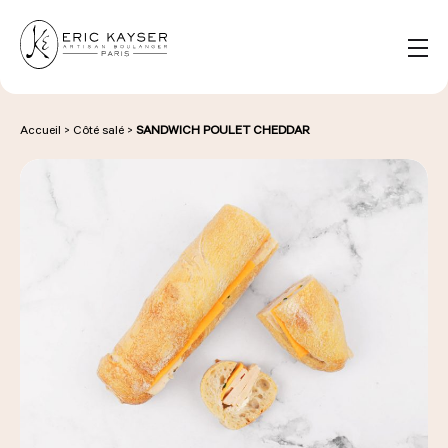
Panneau de gestion des cookies
FR
Rechercher :
Accueil
>
Côté salé
>
SANDWICH POULET CHEDDAR
NOS PRODUITS
NOS BOULANGERIES
LA MAISON D'ÉRIC KAYSER
ÉVÈNEMENTS & ENTREPRISES