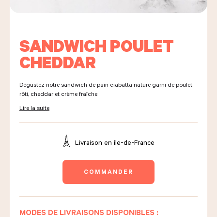
LES COURS D'ÉRIC KAYSER
SANDWICH POULET
CHEDDAR
NOUS REJOINDRE
Dégustez notre sandwich de pain ciabatta nature garni de poulet
rôti, cheddar et crème fraîche
Lire la suite
ACTUALITÉS
Livraison en
île-de-France
NOUS CONTACTER
COMMANDER
Demander un devis
Nous trouver
Commander
MODES DE LIVRAISONS DISPONIBLES :