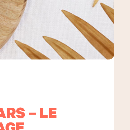
RS – LE
AGE