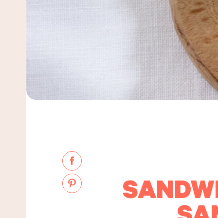
SANDWI
SA