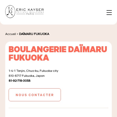
Panneau de gestion des cookies
FR
Rechercher :
Accueil
>
DAÏMARU FUKUOKA
BOULANGERIE DAÏMARU
NOS PRODUITS
FUKUOKA
1-4-1 Tenjin, Chuo-ku, Fukuoka-city
NOS BOULANGERIES
810-8717
Fukuoka, Japon
81-92-718-3058
LA MAISON D'ÉRIC KAYSER
NOUS CONTACTER
ÉVÈNEMENTS & ENTREPRISES