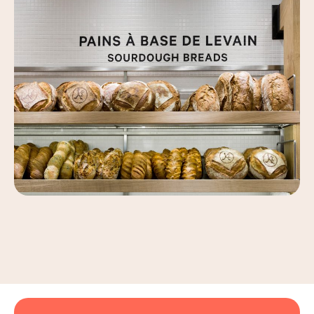
Leaflet
|
©
OpenStreetMap
, ©
Carto
+
−