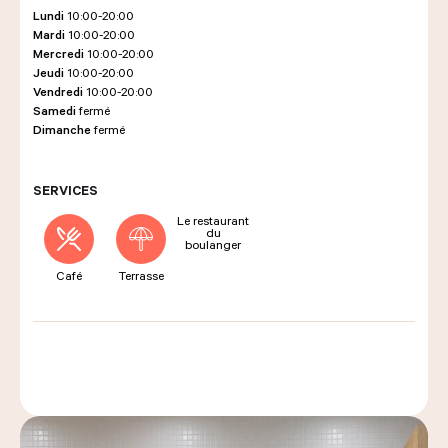
Lundi
10:00-20:00
Mardi
10:00-20:00
Mercredi
10:00-20:00
LES COURS D'ÉRIC KAYSER
Jeudi
10:00-20:00
Vendredi
10:00-20:00
Samedi
fermé
Dimanche
fermé
NOUS REJOINDRE
SERVICES
Le restaurant
ACTUALITÉS
du
boulanger
Café
Terrasse
NOUS CONTACTER
Demander un devis
Nous trouver
Commander