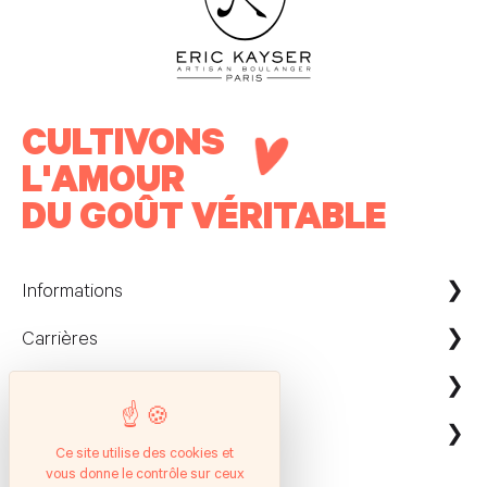
CULTIVONS
L'AMOUR
DU GOÛT VÉRITABLE
Informations
Carrières
Maison Kayser France
Nous contacter
ecommerce@maison-kayser.com
Nous rejoindre
Professionnels
Evènement & Réception / Fournisseur
Ce site utilise des cookies et
vous donne le contrôle sur ceux
Service client