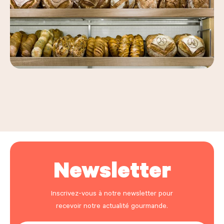
Leaflet
|
©
OpenStreetMap
, ©
Carto
+
−
Newsletter
Inscrivez-vous à notre newsletter pour
recevoir notre actualité gourmande.