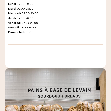
Lundi
07:00-20:00
Mardi
07:00-20:00
Mercredi
07:00-20:00
LES COURS D'ÉRIC KAYSER
Jeudi
07:00-20:00
Vendredi
07:00-20:00
Samedi
08:00-15:00
Dimanche
fermé
NOUS REJOINDRE
ACTUALITÉS
NOUS CONTACTER
Demander un devis
Nous trouver
Commander