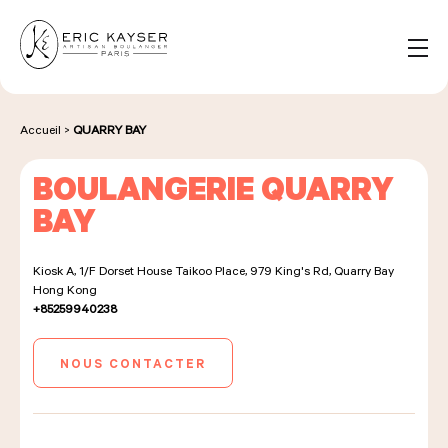
Panneau de gestion des cookies
FR
Rechercher :
Accueil
>
QUARRY BAY
BOULANGERIE QUARRY
NOS PRODUITS
BAY
Kiosk A, 1/F Dorset House Taikoo Place, 979 King's Rd, Quarry Bay
NOS BOULANGERIES
Hong Kong
+85259940238
LA MAISON D'ÉRIC KAYSER
NOUS CONTACTER
ÉVÈNEMENTS & ENTREPRISES