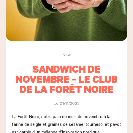
LES COURS D'ÉRIC KAYSER
NOUS REJOINDRE
New
SANDWICH DE
ACTUALITÉS
NOVEMBRE – LE CLUB
DE LA FORÊT NOIRE
NOUS CONTACTER
Le 01/11/2023
Request a quote
La Forêt Noire, notre pain du mois de novembre à la
Find us
farine de seigle et graines de sésame, tournesol et pavot
Order
est garnie d’un mélange d’inspiration nordique.