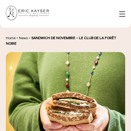
Cookies management panel
EN
Search
for:
Home
>
News
>
SANDWICH DE NOVEMBRE – LE CLUB DE LA FORÊT
NOIRE
NOS PRODUITS
NOS BOULANGERIES
LA MAISON D'ÉRIC KAYSER
ÉVÈNEMENTS & ENTREPRISES