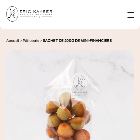
Panneau de gestion des cookies
FR
Rechercher :
Accueil
>
Pâtisserie
>
SACHET DE 200G DE MINI-FINANCIERS
NOS PRODUITS
NOS BOULANGERIES
LA MAISON D'ÉRIC KAYSER
ÉVÈNEMENTS & ENTREPRISES