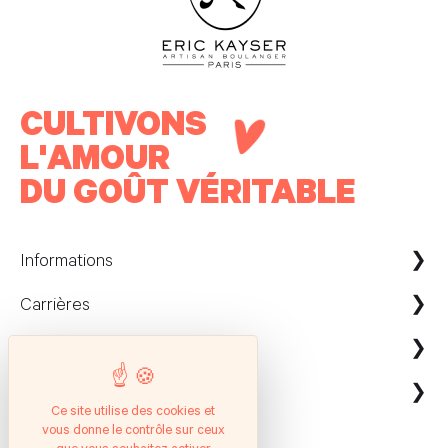
CULTIVONS
L'AMOUR
DU GOÛT VÉRITABLE
Informations
Carrières
Maison Kayser France
Nous contacter
ecommerce@maison-kayser.com
Nous rejoindre
Professionnels
Evènement & Réception / Fournisseur
Ce site utilise des cookies et
vous donne le contrôle sur ceux
Service client
Suivez nous
Entreprises