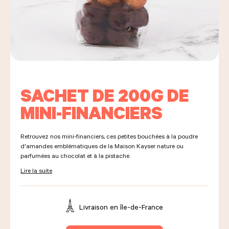
LES COURS D'ÉRIC KAYSER
NOUS REJOINDRE
SACHET DE 200G DE
MINI-FINANCIERS
ACTUALITÉS
Retrouvez nos mini-financiers, ces petites bouchées à la poudre
d'amandes emblématiques de la Maison Kayser nature ou
parfumées au chocolat et à la pistache.
NOUS CONTACTER
Lire la suite
Demander un devis
Nous trouver
Livraison en
île-de-France
Commander